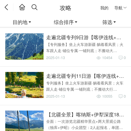
攻略
我的
导航
目的地
综合排序
筛选
走遍北疆专列9日游【喀伊连线+独库
【专列服务】坐上火车游新疆·躺着看风景；火
车跟人走·铺位专属·一铺到底；不搬动大…
2025-01-13
10454
0
走遍北疆专列11日游【喀伊连线+独库
专列服务】坐上火车游新疆·躺着看风景；火车
跟人走·铺位专属·一铺到底；不搬动大行…
2025-01-13
10055
0
【北疆全景】喀纳斯+伊犁深度18天1
全面：一次游览北疆精华景点+两大景观公路
（独库+伊昭）小众团型：2人起报名，单团…