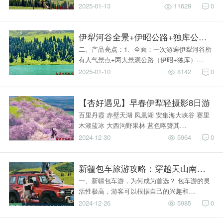
2025-01-13
11629
0
伊犁河谷全景+伊昭公路+独库公路10
二、产品亮点：1、全面：一次游遍伊犁河谷所
有人气景点+两大景观公路（伊昭+独库）…
2025-01-10
8142
0
【杏好遇见】早春伊犁轻摄影8日游
百里丹霞 赤壁天湖 凤凰湖 安集海大峡谷 赛里
木湖蓝冰 大西沟野果林 蓝色喀赞其…
2024-12-30
5964
0
新疆包车旅游攻略：穿越天山南北的奇
一、新疆包车游，为何成为首选？ 包车游的灵
活性极高，游客可以根据自己的兴趣和…
2024-12-26
5985
0