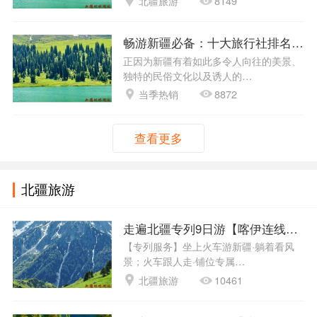
北疆旅游
8149
畅游新疆必备：十大旅行社排名及联
正因为新疆有着如此多令人向往的美景、
独特的民俗文化以及诱人的…
当季热销
8872
查看更多
北疆旅游
走遍北疆专列9日游【喀伊连线+独
【专列服务】坐上火车游新疆·躺着看风
景；火车跟人走·铺位专属…
北疆旅游
10461