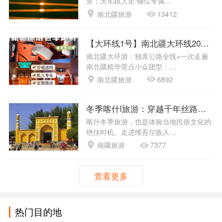
景；火车跟人走·铺位专属…
南北疆旅游
13412
【大环线1号】南北疆大环线20天1
南北疆大环游：独库公路全线+一次走遍
南北疆精华景点小众团型：…
南北疆旅游
6892
冬季喀什l旅游：穿越千年丝路的冰
喀什冬季旅游，也是体验当地民俗文化的
绝佳时机。走进维吾尔族人…
南疆旅游
7377
查看更多
热门目的地