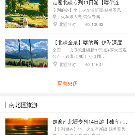
走遍北疆专列11日游【喀伊连线+独
专列服务】坐上火车游新疆·躺着看风
景；火车跟人走·铺位专属·…
北疆旅游
10063
【北疆全景】喀纳斯+伊犁深度18天
全面：一次游览北疆精华景点+两大景观
公路（独库+伊昭）小众团…
北疆旅游
11637
查看更多
南北疆旅游
走遍南北疆专列14日游【独库+达瓦
【专列服务】坐上火车游新疆·躺着看风