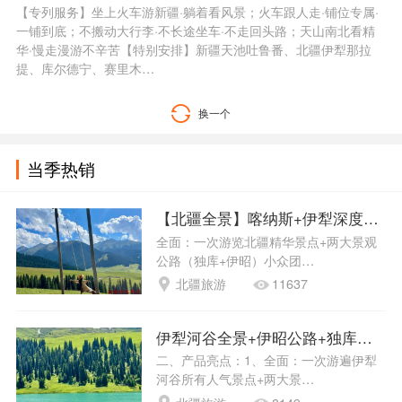
【专列服务】坐上火车游新疆·躺着看风景；火车跟人走·铺位专属·
一铺到底；不搬动大行李·不长途坐车·不走回头路；天山南北看精
华·慢走漫游不辛苦【特别安排】新疆天池吐鲁番、北疆伊犁那拉
提、库尔德宁、赛里木…
换一个
当季热销
【北疆全景】喀纳斯+伊犁深度18天
全面：一次游览北疆精华景点+两大景观
公路（独库+伊昭）小众团…
北疆旅游
11637
伊犁河谷全景+伊昭公路+独库公路1
二、产品亮点：1、全面：一次游遍伊犁
河谷所有人气景点+两大景…