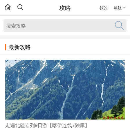
攻略
我的
导航
最新攻略
走遍北疆专列9日游【喀伊连线+独库】