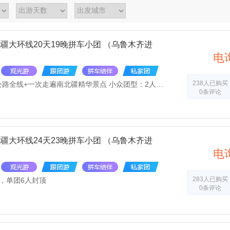
疆大环线20天19晚拼车小团 （乌鲁木齐进
电
238人已购买
南北疆大环游：独库公路全线+一次走遍南北疆精华景点 小众团型：2人起报名，单团6人封顶 舒适住宿：全程60%以上三星或携程3钻新装修或新营业酒店 慢旅行轻摄影：行程轻松边走边玩+随车无人机跟团随拍 车辆安排：4-5人安排9改7座豪华商务车，6人安排14改7座航空座椅商务车（拼车产品不能指定车型） 用餐安排：全程包含午餐，尽享新疆风味美食
0条评论
疆大环线24天23晚拼车小团 （乌鲁木齐进
电
283人已购买
，单团6人封顶
0条评论