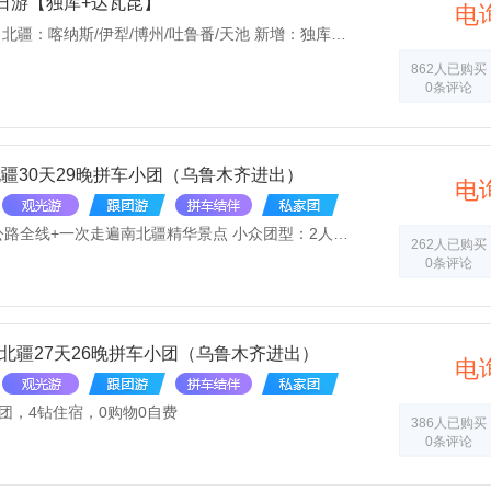
日游【独库+达瓦昆】
电
南疆：和田/喀什/库车 北疆：喀纳斯/伊犁/博州/吐鲁番/天池 新增：独库公路（北段）、达瓦昆沙漠 赠送大型实景剧-千回西域
862人已购买
0条评论
疆30天29晚拼车小团（乌鲁木齐进出）
电
南北疆大环游：独库公路全线+一次走遍南北疆精华景点 小众团型：2人起报名，单团6人封顶 舒适住宿：全程60%以上三星或携程3钻新装修或新营业酒店 慢旅行轻摄影：行程轻松边走边玩+随车无人机跟团随拍 车辆安排：4-5人安排9改7座豪华商务车，6人安排14改7座航空座椅商务车（拼车产品不能指定车型） 用餐安排：全程包含午餐，尽享新疆风味美食 接站服务：赠送接飞机/火车，市区免费接送，让您无忧出行 纯玩无购：全程“0”购物，无任何推荐及隐形消费 贴心赠送：高额旅游意外险+每天每人一瓶款泉水
262人已购买
0条评论
南北疆27天26晚拼车小团（乌鲁木齐进出）
电
团，4钻住宿，0购物0自费
386人已购买
0条评论