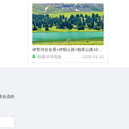
伊犁河谷全景+伊昭公路+独库公路10天9晚精品拼车小团（乌鲁木齐起止）
新疆环球国旅
2025-01-10
排合适的