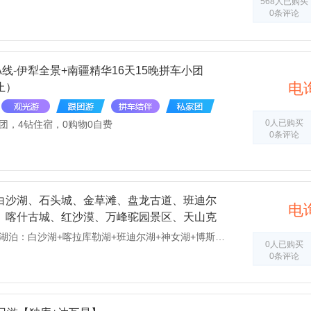
568人已购买
0条评论
线-伊犁全景+南疆精华16天15晚拼车小团
电
止）
0人已购买
团，4钻住宿，0购物0自费
0条评论
白沙湖、石头城、金草滩、盘龙古道、班迪尔
电
、喀什古城、红沙漠、万峰驼园景区、天山克
布人村寨、博斯腾湖8日拼车游
1、【就是靠谱】五大湖泊：白沙湖+喀拉库勒湖+班迪尔湖+神女湖+博斯腾湖沉浸畅玩 2、【就是靠谱】网红公路：中巴友谊雪山公路+盘龙古道+塔莎古道+伴湖公路 3、【就是靠谱】秘境体验：中国唯一红色沙漠 4、【就是靠谱】亲密接触：骆驼之乡：全国骆驼最为集中的产地之一 5、【就是畅快】七座商务车，每车配备无人机，司机领航陪玩 6、【就是舒坦】入住塔县高档型酒店，带弥漫式氧气房间，喀什、阿克苏、库车、库尔勒高档型酒店 7、【就是懂你】赠送塔吉族家访，换装体验，打卡天空之境，学跳塔吉克族舞蹈 8、【就是懂你】赠送喀
0人已购买
0条评论