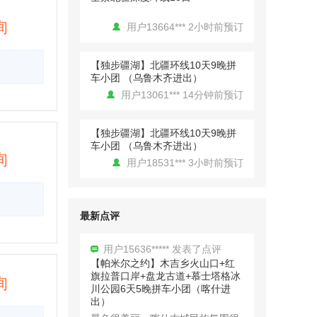
原8日拼车小团（喀什进出）
行程安排非常合理，拒绝打卡式旅
询
用户13664*** 2小时前预订
游。本来以为这个季节没什么可去
的想不到看到了不同的美。
【独步疆湖】北疆环线10天9晚拼
车小团 （乌鲁木齐进出）
用户13061*** 14分钟前预订
用户花开富贵 发表了点评
【西极之恋】中国西极+帕米尔高
【独步疆湖】北疆环线10天9晚拼
原8日拼车小团（喀什进出）
车小团 （乌鲁木齐进出）
询
司机服务很周到，车辆也很舒适，
用户18531*** 3小时前预订
喀什古城很美，帕米尔高原很震
撼，盘龙古道很壮观，就是高原上
太冷了。建议早点来
【西极之恋】中国西极+帕米尔高
原8日拼车小团（喀什进出）
最新点评
用户13148*** 3小时前预订
用户15636***** 发表了点评
【帕米尔之约】木吉乡火山口+红
新疆旅游包车北疆环线喀纳斯禾木
旗拉普口岸+盘龙古道+慕士塔格冰
询
伊犁那拉提喀什独库公路代订包车
川公园6天5晚拼车小团（喀什进
用户17821*** 3小时前预订
出）