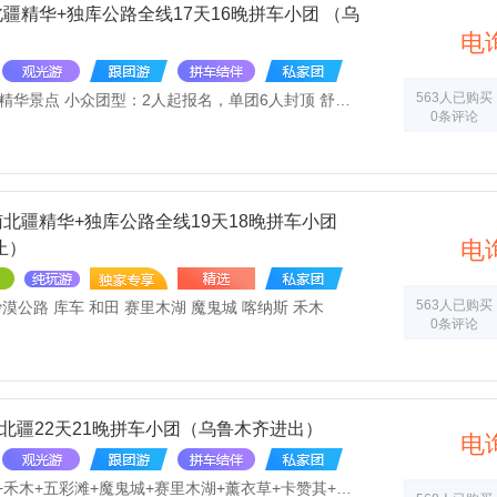
疆精华+独库公路全线17天16晚拼车小团 （乌
电
563人已购买
独库公路全线+南北疆精华景点 小众团型：2人起报名，单团6人封顶 舒适住宿：全程60%以上三星或携程3钻新装修或新营业酒店 慢旅行轻摄影：行程轻松边走边玩+随车无人机跟团随拍 车辆安排：4-5人安排9改7座豪华商务车，6人安排14改7座航空座椅商务车（拼车产品不能指定车型） 用餐安排：全程包含午餐，尽享新疆风味美食 接站服务：赠送接飞机/火车，市区免费接送，让您无忧出行 纯玩无购：全程“0”购物，无任何推荐及隐形消费 贴心赠送：高额旅游意外险+每天每人一瓶款泉水 适合人群：内宾+港澳台籍人士
0条评论
北疆精华+独库公路全线19天18晚拼车小团
电
止）
563人已购买
沙漠公路 库车 和田 赛里木湖 魔鬼城 喀纳斯 禾木
0条评论
南北疆22天21晚拼车小团（乌鲁木齐进出）
电
S21沙漠公路+喀纳斯+禾木+五彩滩+魔鬼城+赛里木湖+薰衣草+卡赞其+那拉提+巴音布鲁克+独库公路+天山神秘大峡谷+温宿大峡谷+喀什古城+清真寺+帕米尔高原+盘龙古道+卡拉库勒湖+白沙湖+和田+沙漠公路+胡杨林+博斯腾湖