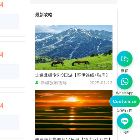
询
用户15636***** 发表了点评
最新攻略
【帕米尔之约】木吉乡火山口+红
旗拉普口岸+盘龙古道+慕士塔格冰
川公园6天5晚拼车小团（喀什进
出）
景色很美丽，喀什古城民族氛围很
浓，美食也很好吃，唯一的遗憾就
询
是杏花还没到最美的时候，留有遗
憾下次再来。
微信
用户行走的风 发表了点评
走遍北疆专列9日游【喀伊连线+独库】
【西极之恋】中国西极+帕米尔高
新疆旅游攻略
2025-01-13
原8日拼车小团（喀什进出）
行程安排非常合理，拒绝打卡式旅
WhatsApp
游。本来以为这个季节没什么可去
Customize
的想不到看到了不同的美。
询
定制行程
LINE
走遍南北疆专列14日游【独库+达瓦昆】