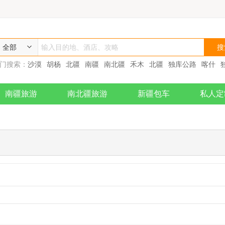
全部
门搜索：
沙漠
胡杨
北疆
南疆
南北疆
禾木
北疆
独库公路
喀什
犁
喀纳斯
新疆旅游包车
赛里木湖
北疆深度
峨眉二日游
南疆六月
南疆旅游
南北疆旅游
新疆包车
私人定