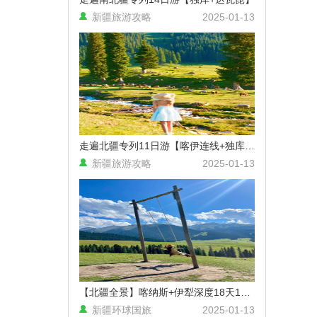
新疆旅游攻略
2025-01-13
走遍北疆专列11日游【喀伊连线+独库+兵团红】
新疆旅游攻略
2025-01-13
【北疆全景】喀纳斯+伊犁深度18天17晚拼车小团 （乌鲁木齐进出）
新疆环球国旅
2025-01-13