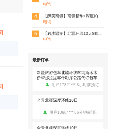
电询
4
【醉美南疆】南疆精华+深度帕米尔高原12天11晚拼车小团 （乌鲁木齐起喀什止）
【独步疆湖】北疆环线10天9晚拼
电询
车小团 （乌鲁木齐进出）
用户18531*** 3小时前预订
询
5
【独步疆湖】北疆环线10天9晚拼车小团 （乌鲁木齐进出）
电询
【西极之恋】中国西极+帕米尔高
原8日拼车小团（喀什进出）
用户13148*** 3小时前预订
最新订单
新疆旅游包车北疆环线喀纳斯禾木
伊犁那拉提喀什独库公路代订包车
用户17821*** 3小时前预订
询
全景北疆深度环线10日
用户13664*** 56分钟前预订
用户行走的风 发表了点评
【西极之恋】中国西极+帕米尔高
全景北疆深度环线10日