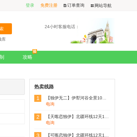
登录
免费注册
订单查询
网站导航
24小时客服电话：
独库
旅游
制
攻略
热卖线路
1
【独伊无二】伊犁河谷全景10日拼车游
电询
2
【天喀恋独伊】北疆环线12天11晚拼车小团 （乌鲁木齐进出）
电询
3
【可喀恋独伊】北疆环线12天11晚拼车小团 （乌鲁木齐进出）