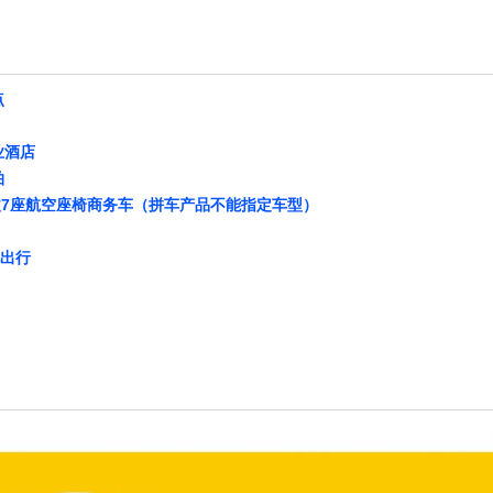
点
业酒店
拍
4改7座航空座椅商务车（拼车产品不能指定车型）
忧出行