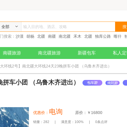
全部
门搜索：
沙漠
胡杨
北疆
南疆
南北疆
禾木
北疆
独库公路
喀什
犁
喀纳斯
新疆旅游包车
赛里木湖
北疆深度
峨眉二日游
南疆六月
南疆旅游
南北疆旅游
新疆包车
私人定
【大环线2号】南北疆大环线24天23晚拼车小团 （乌鲁木齐进出）
3晚拼车小团 （乌鲁木齐进出）
电询
优惠价：
原价：￥
16800
销量：282
满意度：100%
0条点评