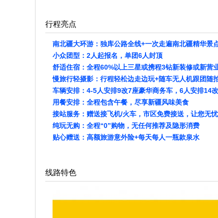
行程亮点
南北疆大环游：独库公路全线+一次走遍南北疆精华景
小众团型：2人起报名，单团6人封顶
舒适住宿：全程60%以上三星或携程3钻新装修或新营
慢旅行轻摄影：行程轻松边走边玩+随车无人机跟团随
车辆安排：4-5人安排9改7座豪华商务车，6人安排1
用餐安排：全程包含午餐，尽享新疆风味美食
接站服务：赠送接飞机/火车，市区免费接送，让您无
纯玩无购：全程“0”购物，无任何推荐及隐形消费
贴心赠送：高额旅游意外险+每天每人一瓶款泉水
线路特色