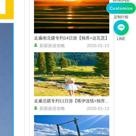
WhatsApp
Customize
【独步疆湖】北疆环线10天9晚拼
定制行程
车小团 （乌鲁木齐进出）
用户13061*** 3小时前预订
走遍南北疆专列14日游【独库+达瓦昆】
LINE
新疆旅游攻略
2025-01-13
走遍北疆专列11日游【喀伊连线+独库+兵团红】
新疆旅游攻略
2025-01-13