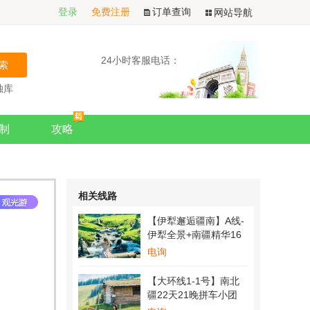
登录
免费注册
订单查询
网站导航
24小时客服电话：
独库
旅游
制
攻略
相关线路
【伊犁邂逅疆南】A线-
用户行走的风 发表了点评
伊犁全景+南疆精华16
【西极之恋】中国西极+帕米尔高
天15晚拼车小团 （乌鲁
电询
原8日拼车小团（喀什进出）
木齐起喀什止）
行程安排非常合理，拒绝打卡式旅
【大环线1-1号】南北
游。本来以为这个季节没什么可去
疆22天21晚拼车小团
的想不到看到了不同的美。
（乌鲁木齐进出）