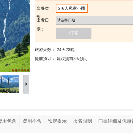
套餐类
2-6人私家小团
型：
出发日
期：
订完
旅游天数：
24天23晚
提前预订：
建议提前3天预订
费用包含
费用不含
预定提示
报名限制
门票详细及优惠