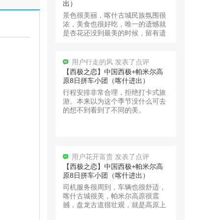
用户行走的风 发表了点评
【西极之恋】中国西极+帕米尔高
原8日拼车小团（喀什进出）
行程安排非常合理，拒绝打卡式旅
游。本来以为这个季节没什么可去
的想不到看到了不同的美。
用户花开富贵 发表了点评
【西极之恋】中国西极+帕米尔高
原8日拼车小团（喀什进出）
司机服务很周到，车辆也很舒适，
喀什古城很美，帕米尔高原很震
撼，盘龙古道很壮观，就是高原上
太冷了。建议早点来
【独步疆湖】北疆环线10天9晚拼
车小团 （乌鲁木齐进出）
用户18531*** 40分钟前预订
用户15636***** 发表了点评
【西极之恋】中国西极+帕米尔高
【帕米尔之约】木吉乡火山口+红
原8日拼车小团（喀什进出）
旗拉普口岸+盘龙古道+慕士塔格冰