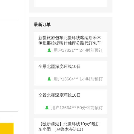
川公园6天5晚拼车小团（喀什进
用户13148*** 2小时前预订
出）
景色很美丽，喀什古城民族氛围很
新疆旅游包车北疆环线喀纳斯禾木
浓，美食也很好吃，唯一的遗憾就
最新订单
伊犁那拉提喀什独库公路代订包车
是杏花还没到最美的时候，留有遗
憾下次再来。
用户17821*** 2小时前预订
用户行走的风 发表了点评
全景北疆深度环线10日
【西极之恋】中国西极+帕米尔高
原8日拼车小团（喀什进出）
用户13664*** 1小时前预订
行程安排非常合理，拒绝打卡式旅
游。本来以为这个季节没什么可去
的想不到看到了不同的美。
全景北疆深度环线10日
用户13664*** 50分钟前预订
【独步疆湖】北疆环线10天9晚拼
车小团 （乌鲁木齐进出）
用户13061*** 3小时前预订