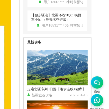
【独步疆湖】北疆环线10天9晚拼
车小团 （乌鲁木齐进出）
用户18531*** 40分钟前预订
【西极之恋】中国西极+帕米尔高
原8日拼车小团（喀什进出）
用户13148*** 2小时前预订
最新攻略
新疆旅游包车北疆环线喀纳斯禾木
伊犁那拉提喀什独库公路代订包车
用户17821*** 2小时前预订
全景北疆深度环线10日
用户13664*** 1小时前预订
走遍北疆专列9日游【喀伊连线+独库】
微信
新疆旅游攻略
2025-01-13
全景北疆深度环线10日
用户13664*** 50分钟前预订