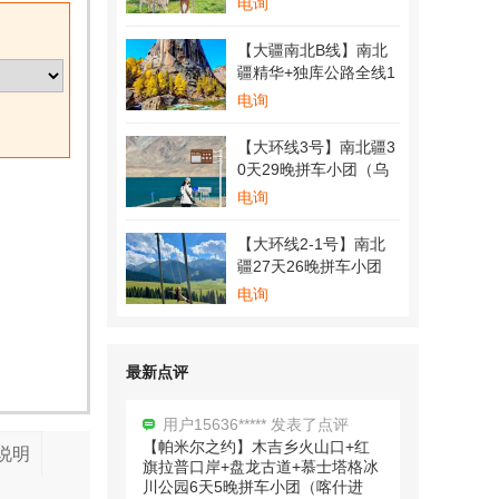
电询
【大疆南北B线】南北
疆精华+独库公路全线1
用户花开富贵 发表了点评
9天18晚拼车小团 （喀
电询
【西极之恋】中国西极+帕米尔高
什起乌鲁木齐止）
原8日拼车小团（喀什进出）
【大环线3号】南北疆3
司机服务很周到，车辆也很舒适，
0天29晚拼车小团（乌
喀什古城很美，帕米尔高原很震
鲁木齐进出）
电询
撼，盘龙古道很壮观，就是高原上
太冷了。建议早点来
【大环线2-1号】南北
疆27天26晚拼车小团
（乌鲁木齐进出）
电询
用户15636***** 发表了点评
【帕米尔之约】木吉乡火山口+红
旗拉普口岸+盘龙古道+慕士塔格冰
川公园6天5晚拼车小团（喀什进
最新点评
出）
景色很美丽，喀什古城民族氛围很
浓，美食也很好吃，唯一的遗憾就
说明
是杏花还没到最美的时候，留有遗
憾下次再来。