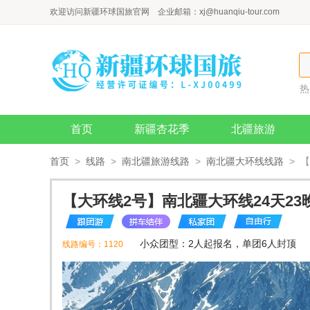
欢迎访问新疆环球国旅官网 企业邮箱：
xj@huanqiu-tour.com
热
伊
首页
新疆杏花季
北疆旅游
问答
首页
>
线路
>
南北疆旅游线路
>
南北疆大环线线路
> 
【大环线2号】南北疆大环线24天2
小众团型：2人起报名，单团6人封顶
线路编号：1120