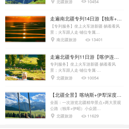
北疆旅游
10454
走遍南北疆专列14日游【独库+达瓦
【专列服务】坐上火车游新疆·躺着看风
景；火车跟人走·铺位专属…
南北疆旅游
13401
走遍北疆专列11日游【喀伊连线+独
专列服务】坐上火车游新疆·躺着看风
景；火车跟人走·铺位专属·…
北疆旅游
10054
【北疆全景】喀纳斯+伊犁深度18天
全面：一次游览北疆精华景点+两大景观
公路（独库+伊昭）小众团…
北疆旅游
11629