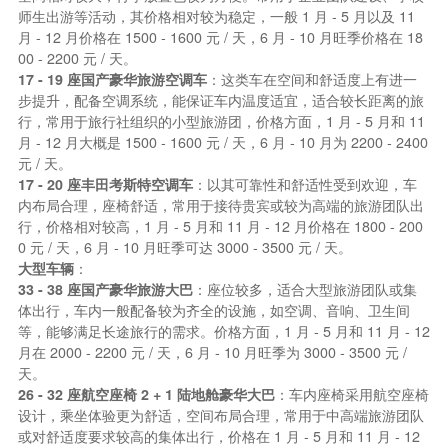
师生出游等活动，其价格相对较为稳定，一般 1 月 - 5 月以及 11
月 - 12 月价格在 1500 - 1600 元 / 天，6 月 - 10 月旺季价格在 18
00 - 2200 元 / 天。
17 - 19 座国产豪华旅游空调车
：这类车在空间和舒适度上有进一
步提升，配备空调系统，能保证车内温度适宜，适合较长距离的旅
行，常用于旅行社组织的小型旅游团，价格方面，1 月 - 5 月和 11
月 - 12 月大概是 1500 - 1600 元 / 天，6 月 - 10 月为 2200 - 2400
元 / 天。
17 - 20 座丰田考斯特空调车
：以其可靠性和舒适性受到欢迎，车
内布局合理，座椅舒适，常用于接待贵宾或较为高端的旅游团队出
行，价格相对较高，1 月 - 5 月和 11 月 - 12 月价格在 1800 - 200
0 元 / 天，6 月 - 10 月旺季可达 3000 - 3500 元 / 天。
大型车辆
：
33 - 38 座国产豪华旅游大巴
：座位较多，适合大型旅游团队或集
体出行，车内一般配备较为齐全的设施，如空调、音响、卫生间
等，能够满足长途旅行的需求。价格方面，1 月 - 5 月和 11 月 - 12
月在 2000 - 2200 元 / 天，6 月 - 10 月旺季为 3000 - 3500 元 /
天。
26 - 32 座航空座椅 2 + 1 陆地舱豪华大巴
：车内座椅采用航空座椅
设计，乘坐体验更为舒适，空间布局合理，常用于中高端旅游团队
或对舒适度要求较高的集体出行，价格在 1 月 - 5 月和 11 月 - 12