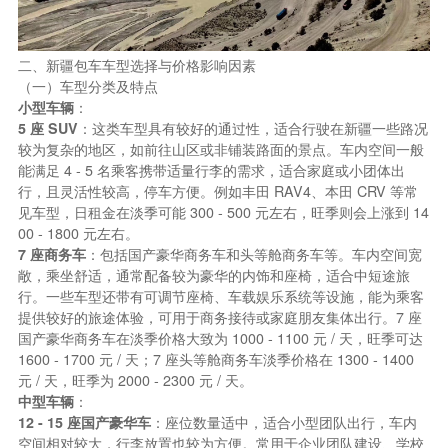
二、新疆包车车型选择与价格影响因素
（一）车型分类及特点
小型车辆
：
5 座 SUV
：这类车型具有较好的通过性，适合行驶在新疆一些路况
较为复杂的地区，如前往山区或非铺装路面的景点。车内空间一般
能满足 4 - 5 名乘客携带适量行李的需求，适合家庭或小团体出
行，且灵活性较高，停车方便。例如丰田 RAV4、本田 CRV 等常
见车型，日租金在淡季可能 300 - 500 元左右，旺季则会上涨到 14
00 - 1800 元左右。
7 座商务车
：包括国产豪华商务车和头等舱商务车等。车内空间宽
敞，乘坐舒适，通常配备较为豪华的内饰和座椅，适合中短途旅
行。一些车型还带有可调节座椅、车载娱乐系统等设施，能为乘客
提供较好的旅途体验，可用于商务接待或家庭朋友集体出行。7 座
国产豪华商务车在淡季价格大致为 1000 - 1100 元 / 天，旺季可达
1600 - 1700 元 / 天；7 座头等舱商务车淡季价格在 1300 - 1400
元 / 天，旺季为 2000 - 2300 元 / 天。
中型车辆
：
12 - 15 座国产豪华车
：座位数量适中，适合小型团队出行，车内
空间相对较大，行李放置也较为方便。常用于企业团队建设、学校