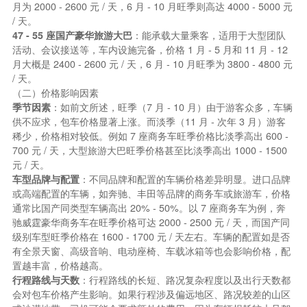
月为 2000 - 2600 元 / 天，6 月 - 10 月旺季则高达 4000 - 5000 元
/ 天。
47 - 55 座国产豪华旅游大巴
：能承载大量乘客，适用于大型团队
活动、会议接送等，车内设施完备，价格 1 月 - 5 月和 11 月 - 12
月大概是 2400 - 2600 元 / 天，6 月 - 10 月旺季为 3800 - 4800 元
/ 天。
（二）价格影响因素
季节因素
：如前文所述，旺季（7 月 - 10 月）由于游客众多，车辆
供不应求，包车价格显著上涨。而淡季（11 月 - 次年 3 月）游客
稀少，价格相对较低。例如 7 座商务车旺季价格比淡季高出 600 -
700 元 / 天，大型旅游大巴旺季价格甚至比淡季高出 1000 - 1500
元 / 天。
车型品牌与配置
：不同品牌和配置的车辆价格差异明显。进口品牌
或高端配置的车辆，如奔驰、丰田等品牌的商务车或旅游车，价格
通常比国产同类型车辆高出 20% - 50%。以 7 座商务车为例，奔
驰威霆豪华商务车在旺季价格可达 2000 - 2500 元 / 天，而国产同
级别车型旺季价格在 1600 - 1700 元 / 天左右。车辆的配置如是否
有全景天窗、高级音响、电动座椅、车载冰箱等也会影响价格，配
置越丰富，价格越高。
行程路线与天数
：行程路线的长短、路况复杂程度以及出行天数都
会对包车价格产生影响。如果行程涉及偏远地区、路况较差的山区