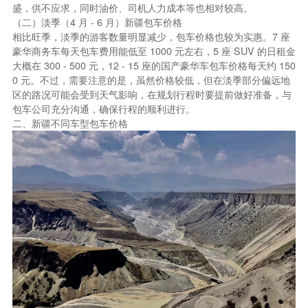
盛，供不应求，同时油价、司机人力成本等也相对较高。
（二）淡季（4 月 - 6 月）新疆包车价格
相比旺季，淡季的游客数量明显减少，包车价格也较为实惠。7 座
豪华商务车每天包车费用能低至 1000 元左右，5 座 SUV 的日租金
大概在 300 - 500 元，12 - 15 座的国产豪华车包车价格每天约 150
0 元。不过，需要注意的是，虽然价格较低，但在淡季部分偏远地
区的路况可能会受到天气影响，在规划行程时要提前做好准备，与
包车公司充分沟通，确保行程的顺利进行。
二、新疆不同车型包车价格